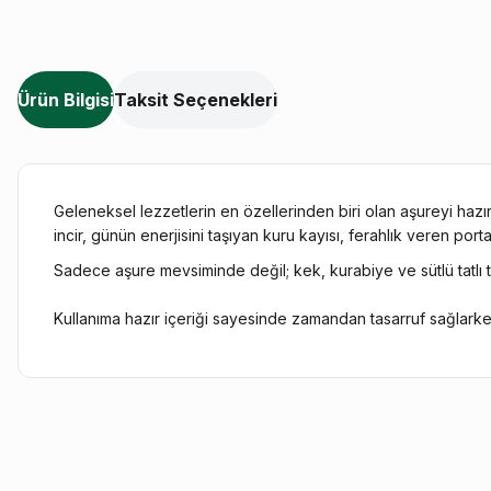
Ürün Bilgisi
Taksit Seçenekleri
Geleneksel lezzetlerin en özellerinden biri olan aşureyi haz
incir, günün enerjisini taşıyan kuru kayısı, ferahlık veren p
Sadece aşure mevsiminde değil; kek, kurabiye ve sütlü tatlı t
Kullanıma hazır içeriği sayesinde zamandan tasarruf sağlarke