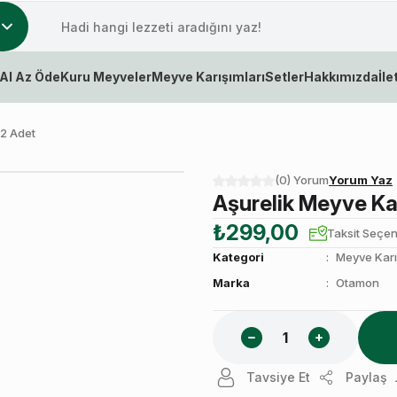
Al Az Öde
Kuru Meyveler
Meyve Karışımları
Setler
Hakkımızda
İle
 2 Adet
(0) Yorum
Yorum Yaz
Aşurelik Meyve Ka
₺299,00
Taksit Seçen
Kategori
Meyve Karı
Marka
Otamon
Tavsiye Et
Paylaş