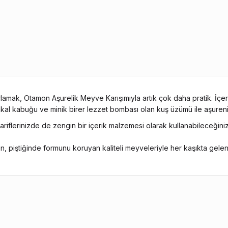
ırlamak, Otamon Aşurelik Meyve Karışımıyla artık çok daha pratik. İç
ortakal kabuğu ve minik birer lezzet bombası olan kuş üzümü ile aşure
ariflerinizde de zengin bir içerik malzemesi olarak kullanabileceğini
n, piştiğinde formunu koruyan kaliteli meyveleriyle her kaşıkta gele