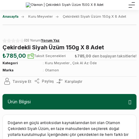
Anasayfa
Kuru Meyveler
Çekirdekli Siyah Üzüm 150g X 8 Adet
(0) Yorum
Yorum Yaz
Çekirdekli Siyah Üzüm 150g X 8 Adet
₺785,00
Taksit Seçenekleri
₺785,00
den başlayan taksitlerle!
Kategori
Kuru Meyveler
,
Çok Al Az Öde
Marka
Otamon
Paylaş
Tavsiye Et
Karşılaştır
Ürün Bilgisi
Doğanın en güçlü antioksidan kaynaklarından biri olan Otamon
Çekirdekli Siyah Üzüm, en taze mahsullerden seçilerek doğal
yollarla kurutulmuştur. İçeriğindeki çıtır çekirdekleri ile hem farklı bir