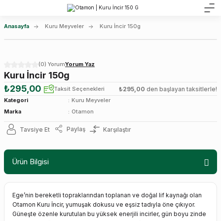
Anasayfa
Kuru Meyveler
Kuru İncir 150g
(0) Yorum
Yorum Yaz
Kuru İncir 150g
₺295,00
Taksit Seçenekleri
₺295,00
den başlayan taksitlerle!
Kategori
Kuru Meyveler
Marka
Otamon
Paylaş
Tavsiye Et
Karşılaştır
Ürün Bilgisi
Ege’nin bereketli topraklarından toplanan ve doğal lif kaynağı olan
Otamon Kuru İncir, yumuşak dokusu ve eşsiz tadıyla öne çıkıyor.
Güneşte özenle kurutulan bu yüksek enerjili incirler, gün boyu zinde